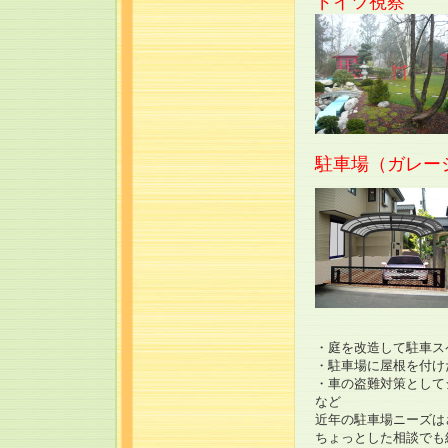
ドイツ視察
駐車場（ガレー
・庭を改造して駐車ス
・駐車場に屋根を付け
・車の盗難対策として
など
近年の駐車場ニーズは
ちょっとした相談でも