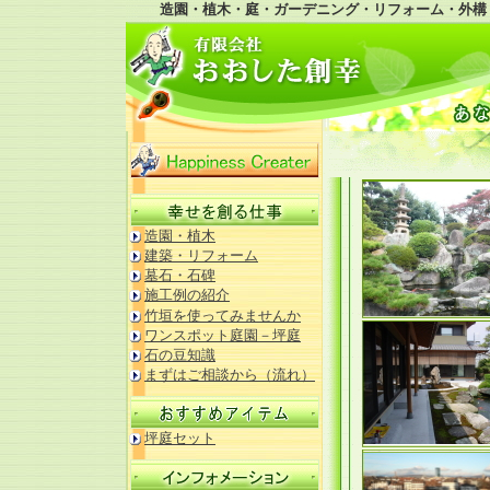
造園・植木・庭・ガーデニング・リフォーム・外構
造園・植木
建築・リフォーム
墓石・石碑
施工例の紹介
竹垣を使ってみませんか
ワンスポット庭園－坪庭
石の豆知識
まずはご相談から（流れ）
坪庭セット