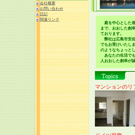
会社概要
お問い合わせ
日記
関連リンク
庭を中心とした造
まで、おおした創
ております。
弊社は広島市安佐
でもお受けいたし
のようなちょっと
あなたの生活でも
人おおした創幸が
マンションのリ