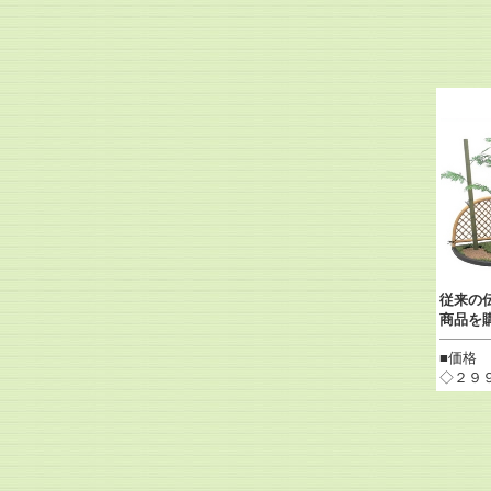
従来の
商品を
■価格
◇２９