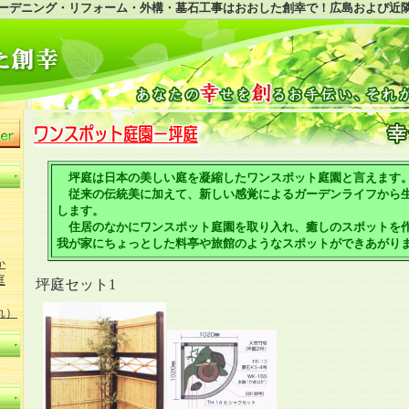
ーデニング・リフォーム・外構・墓石工事はおおした創幸で！広島および近
坪庭は日本の美しい庭を凝縮したワンスポット庭園と言えます
従来の伝統美に加えて、新しい感覚によるガーデンライフから
します。
住居のなかにワンスポット庭園を取り入れ、癒しのスポットを
我が家にちょっとした料亭や旅館のようなスポットができあがり
か
庭
坪庭セット1
れ）