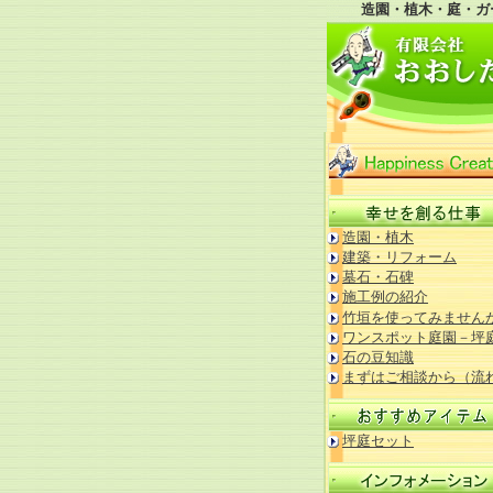
造園・植木・庭・ガ
造園・植木
建築・リフォーム
墓石・石碑
施工例の紹介
竹垣を使ってみません
ワンスポット庭園－坪
石の豆知識
まずはご相談から（流
坪庭セット