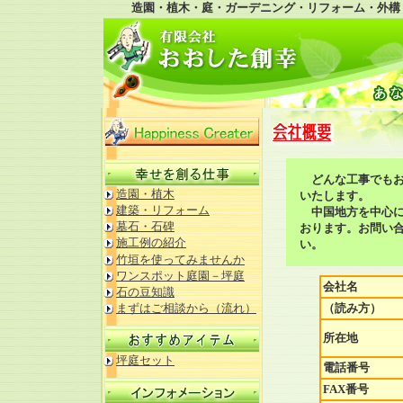
造園・植木・庭・ガーデニング・リフォーム・外構
どんな工事でもお
造園・植木
いたします。
建築・リフォーム
中国地方を中心に
墓石・石碑
おります。お問い
施工例の紹介
い。
竹垣を使ってみませんか
ワンスポット庭園－坪庭
会社名
石の豆知識
まずはご相談から（流れ）
（読み方）
所在地
坪庭セット
電話番号
FAX番号