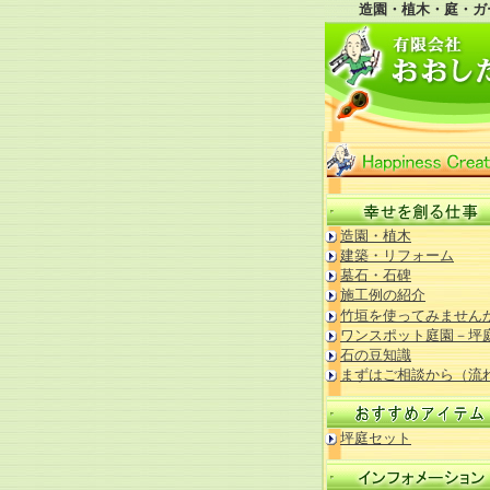
造園・植木・庭・ガ
造園・植木
建築・リフォーム
墓石・石碑
施工例の紹介
竹垣を使ってみません
ワンスポット庭園－坪
石の豆知識
まずはご相談から（流
坪庭セット