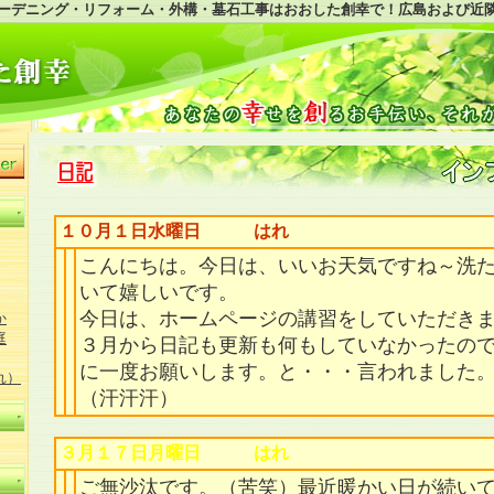
ーデニング・リフォーム・外構・墓石工事はおおした創幸で！広島および近
１０月１日水曜日 はれ
こんにちは。今日は、いいお天気ですね～洗
いて嬉しいです。
今日は、ホームページの講習をしていただき
か
庭
３月から日記も更新も何もしていなかったの
に一度お願いします。と・・・言われました
れ）
（汗汗汗）
３月１７日月曜日 はれ
ご無沙汰です。（苦笑）最近暖かい日が続い