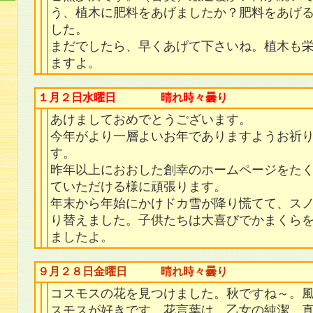
う、植木に肥料をあげましたか？肥料をあげ
した。
まだでしたら、早くあげて下さいね。植木も
ますよ。
１月２日水曜日 晴れ時々曇り
あけましておめでとうございます。
今年がより一層よいお年でありますようお祈
す。
昨年以上におおした創幸のホームページをた
ていただける様に頑張ります。
年末から年始にかけドカ雪が降り慌てて、ス
り替えました。子供たちは大喜びでかまくら
ましたよ。
９月２８日金曜日 晴れ時々曇り
コスモスの花を見つけました。秋ですね～。
スモスが好きです。花言葉は、乙女の純潔、