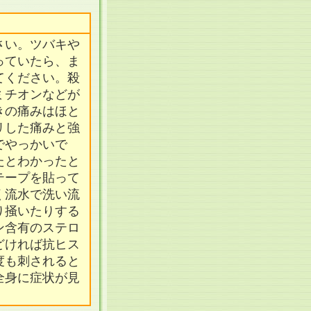
さい。ツバキや
っていたら、ま
てください。殺
ミチオンなどが
きの痛みはほと
リした痛みと強
でやっかいで
たとわかったと
テープを貼って
く流水で洗い流
り掻いたりする
ン含有のステロ
どければ抗ヒス
度も刺されると
全身に症状が見