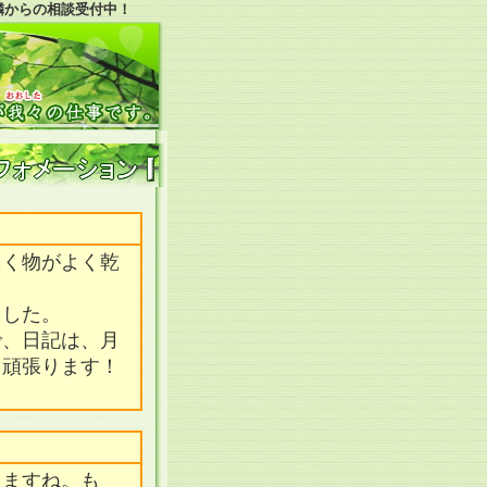
隣からの相談受付中！
たく物がよく乾
ました。
で、日記は、月
。頑張ります！
てますね。も