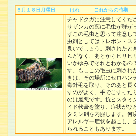
６月１８日月曜日 はれ これからの時期
チャドクガに注意してくだ
サザンカの葉に毛虫が群が
ずこの毛虫と思って注意し
虫剤としてはトレボン・ス
良いでしょう。刺されたと
んどなく、あとからヒリヒ
いかゆみでそれとわかるの
す。もしこの毛虫に刺され
きは、その場所にセロハン
毒針毛を取り、そのあと長
すのがよく、手でこすった
のは最悪です。抗ヒスタミ
イド軟膏を塗り、症状がひ
タミン剤を内服します。何
アレルギー症状を起こし、
られることもあります。