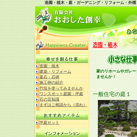
造園・植木・庭・ガーデニング・リフォーム・外構
造園・植木
家のリホームやガレー
建築・リフォーム
ませんか！
墓石・石碑
施工例の紹介
竹垣を使ってみませんか
一般住宅の庭１
ワンスポット庭園－坪庭
石の豆知識
まずはご相談から（流れ）
坪庭セット