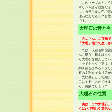
このマーブルという言
ギリシャ語が語源だそ
に、カラフルな色で昔
理石なんだろう？と思
です。
大理石の昔と今
みなさん、ご存知でし
「大理」地方で産出さ
では、現在も中国雲南
ん。現在、日本はイタ
ら大理石を輸入してい
中でもイタリアは、世
約４割を占めるアフリ
石の７割をイタリアが
先に墓石として紹介し
目にすることができま
ん。何故でしょう？
大理石の性質
実は、この大理石、非
ぐにひび割れや変色な