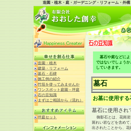
造園・植木・庭・ガーデニング・リフォーム・外構
墓石や庭などによ
ではないでしょうか
造園・植木
していきます。
建築・リフォーム
墓石・石碑
施工例の紹介
墓石
竹垣を使ってみませんか
ワンスポット庭園－坪庭
石の豆知識
お墓に使用する
まずはご相談から（流れ）
墓石に使用され
坪庭セット
御影石とは、花崗岩
斑れい岩などを含めて
出されたことから、花