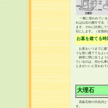
一般に使われている
れは仏石の横巾寸法、7
ます。それに比例して
石にします。（全国的
お墓を建てる時
お墓をいつまでに建て
うな形に建ててもよい
納骨に間に合うように
ているのは、何か仏事
ときがいいと言われて
大理石
高級石材の代名詞とも言
す。