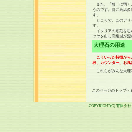
また、「酸」に弱く、
うのです。特に高温多
す。
ところで、このデリケ
す。
イタリアの彫刻を思い
ツヤを出し高級感が漂
大理石の用途
こういった特徴から、
段、カウンター、お風
これらがみんな大理石
このページのトップへ
COPYRIGHT(C) 有限会社