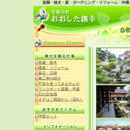
造園・植木・庭・ガーデニング・リフォーム・外構
造園・植木
建築・リフォーム
墓石・石碑
施工例の紹介
竹垣を使ってみませんか
ワンスポット庭園－坪庭
石の豆知識
まずはご相談から（流れ）
坪庭セット