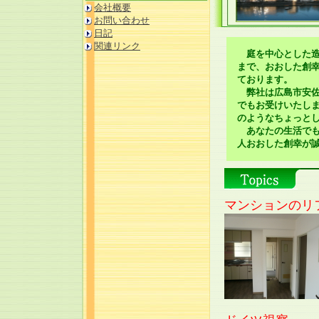
会社概要
お問い合わせ
日記
関連リンク
庭を中心とした造
まで、おおした創
ております。
弊社は広島市安佐
でもお受けいたし
のようなちょっと
あなたの生活でも
人おおした創幸が
マンションのリ