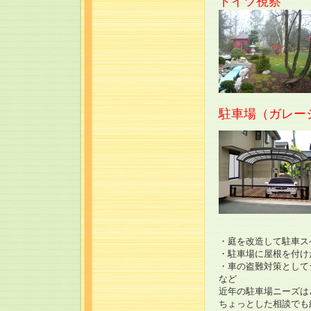
ドイツ視察
駐車場（ガレー
・庭を改造して駐車ス
・駐車場に屋根を付け
・車の盗難対策として
など
近年の駐車場ニーズは
ちょっとした相談でも